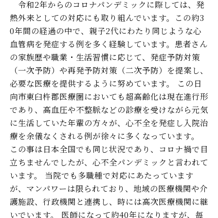
令和2年からのコロナパンデミックに際しては、発
熱外来としての対応にも取り組んでいます。この約3
0年間の経過の中で、親子2代にわたり同じような心
血管病を発症する例を多く経験しています。患者さん
の家族歴や職業・生活習慣に応じて、発症予防対策
（一次予防）や再発予防対策（二次予防）を提案し、
必要な医療を提供するように努めています。 この日
向市東臼杵郡医療圏においても超高齢化は現在進行形
であり、高血圧や不整脈などの診療を受けながら元気
に生活していた年輩の方々が、心不全を発症し入院治
療を余儀なくされる例が徐々に多くなっています。
この事は日本全国でも同じ状況であり、コロナ禍で目
立ちませんでしたが、心不全パンデミックと言われて
います。 当院でも多職種で対応にあたっています
が、マンパワーは限られており、地域の医療機関や介
護施設、行政機関と連携し、時には高次医療機関に継
いでいます。 医師になって約40年になりますが、毎