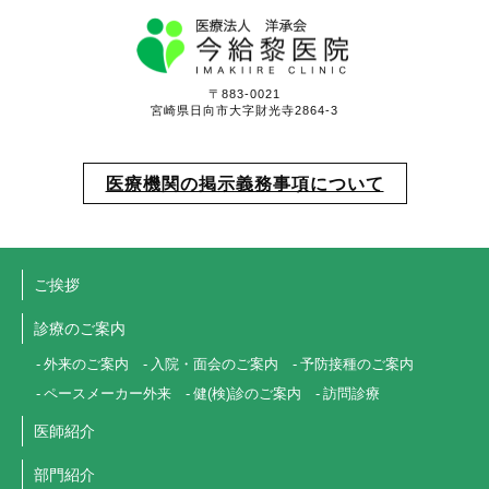
〒883-0021
宮崎県日向市大字財光寺2864-3
医療機関の掲示義務事項について
ご挨拶
診療のご案内
外来のご案内
入院・面会のご案内
予防接種のご案内
ペースメーカー外来
健(検)診のご案内
訪問診療
医師紹介
部門紹介