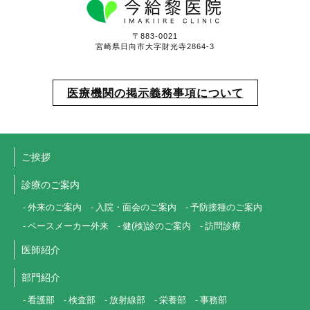
〒883-0021
宮崎県日向市大字財光寺2864-3
医療機関の掲示義務事項について
ご挨拶
診療のご案内
外来のご案内
入院・面会のご案内
予防接種のご案内
ペースメーカー外来
健(検)診のご案内
訪問診療
医師紹介
部門紹介
看護部
検査部
放射線部
栄養部
事務部