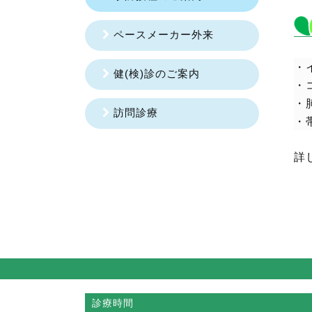
ペースメーカー外来
・
健(検)診のご案内
・
・
訪問診療
・
詳
診療時間