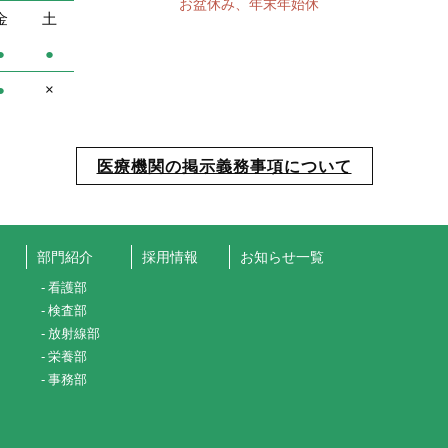
お盆休み、年末年始休
金
土
●
●
●
×
医療機関の掲示義務事項について
部門紹介
採用情報
お知らせ一覧
看護部
検査部
放射線部
栄養部
事務部