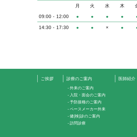
月
火
水
木
09:00 - 12:00
●
●
●
●
14:30 - 17:30
●
●
×
●
ご挨拶
診療のご案内
医師紹介
外来のご案内
入院・面会のご案内
予防接種のご案内
ペースメーカー外来
健(検)診のご案内
訪問診療